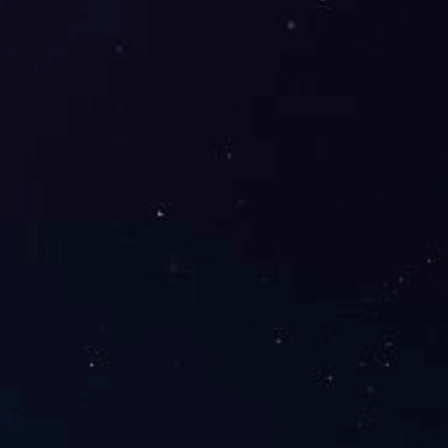
点击咨询
伙伴
新闻资讯
服务支持
公司新闻
公司新闻
售后服务
展会信息