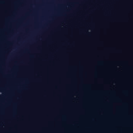
制定者 | 您值得信赖的终身装备
服务平台
关于我们
产品介绍
公司文化
汽车座椅内饰生产线