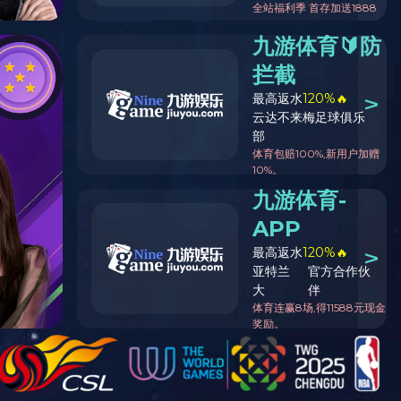
全操作并提高生产效率。 该系统符合中国行业标
其他设备