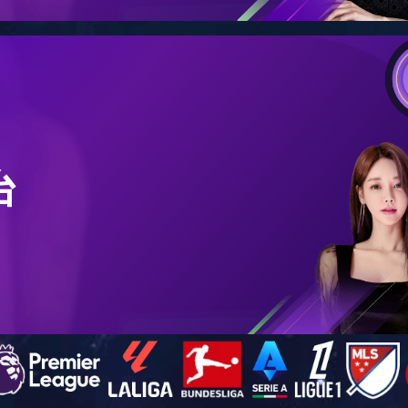
料的全部自动化，实现安
准QB/T2911-2007。
戊烷地罐系统