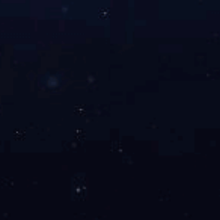
0731-58613888
0731-52338587
+86-139 7527 8570 (欧阳先生-销售部)
+86-137 8626 5242 (李先生-销售部)
+86-139 7329 5230 (陈先生-销售部)
china@jzsb.com
湖南省湘潭市雨湖区南岭路6号
© 乐竞官网_乐竞(中国)一站式服务平台版权所有
湘ICP备
2021001472号
技术支持：增长超人
乐竞在线平台
|
开云足球登录_开云（中国）
|
OD线上官网(集团)官方网
站
|
米兰体育·米兰官方网站
|
KAIYUN.COM·开云「中国」官方网站
|
j9