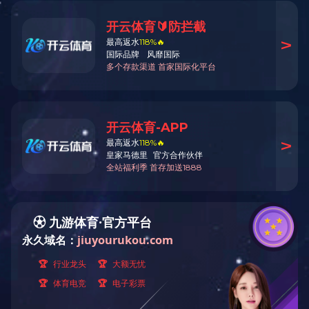
PU板材间歇式层压机发泡机
该层压机配合低压或高压发泡机，采取间歇的方式生产聚氨酯PU
夹心板材，与连续生产线相比， 此层压机使用灵活，成本较低，
占地面积小等优点广泛应用于板材生产行业。
查看详情