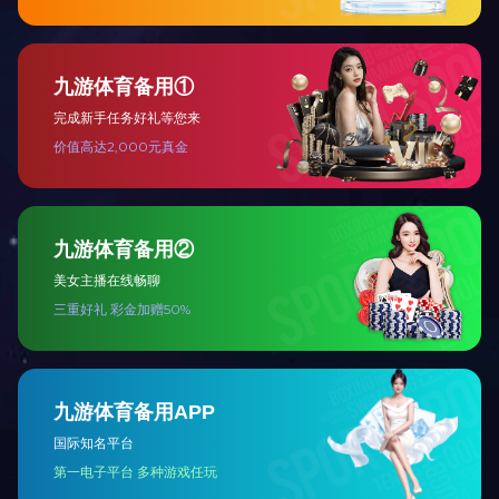
产品介绍
新闻资讯
服务支持
公司新闻
全国服务热线
0731-58613888
0731-52338587
+86-139 7527 8570 (欧阳先生-销售部)
+86-137 8626 5242 (李先生-销售部)
+86-139 7329 5230 (陈先生-销售部)
china@jzsb.com